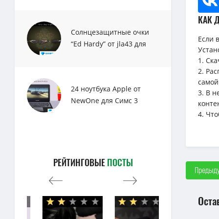
КАК 
Солнцезащитные очки
Если 
“Ed Hardy” от jla43 для
Устан
Sims 3
1. Ск
2. Ра
самой
24 ноутбука Apple от
3. В 
NewOne для Симс 3
конте
4. Чт
РЕЙТИНГОВЫЕ
ПОСТЫ
Предыду
Оста