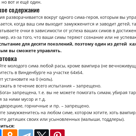
, но вот и ещё один.
кое содержание
ия разворачивается вокруг одного сима-героя, которым вы упра
ается, когда ваш сим выходит замужженится и заводит детей, т
атываете очки в зависимости от успеха ваших симов в достижени
мер, из-за того, что ваши симы теряют сознание или не успеваю
спытание для десяти поколений, поэтому один из детей к
ым вы сможете управлять.
отовка
йте молодого сима любой расы, кроме вампира (не вечноживуще
итесть в Винденбурге на участке 64х64.
т установите на 0 (ноль).
зжать в течение всего испытания – запрещено.
 Бога» запрещена, т.е. вы не можете помогать симам, убирая т
я за ними мусор и т.д.
 дворецкие, горничные и пр. – запрещено.
те замужженитесь на любом симе, котором хотите, хоть вампир,
ите детишек своих или усыновленных (малыши, тоддлеры).
иться: