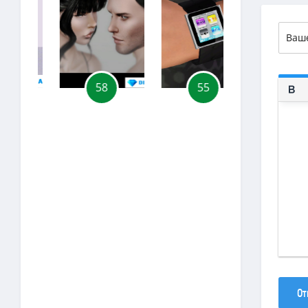
58
55
30
От