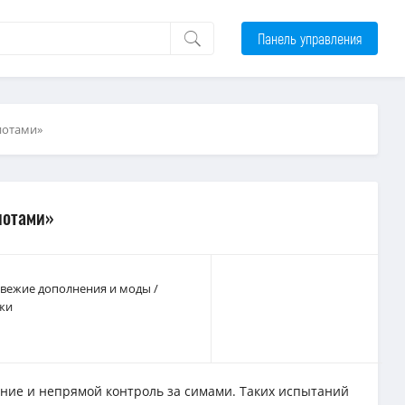
Панель управления
иотами»
иотами»
 Свежие дополнения и моды
/
жи
ение и непрямой контроль за симами. Таких испытаний