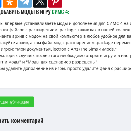
ДОБАВИТЬ МОДЫ В ИГРУ
СИМС 4:
вы впервые устанавливаете моды и дополнения для СИМС 4 на 
овка файлов с расширением .package, таких как в нашей коллек
ачайте архив с модом на свой компьютер в любое удобное для вас 
спакуйте архив, а сам файл-мод с расширением .package перемес
 игрой: "Мои документы\Electronic Arts\The Sims 4\Mods."
некоторых случаях после этого необходимо открыть игру и в н
нт и моды" и "Моды для сценариев разрешены".
обы удалить дополнение из игры, просто удалите файл с расшир
щая публикация
вить комментарий