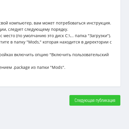
свой компьютер, вам может потребоваться инструкция.
ции, следует следующему порядку.
место (по умолчанию это диск C:\... папка "Загрузки").
тите в папку "Mods," которая находится в директории с
астройках включить опцию "Включить пользовательский
ением .package из папки "Mods".
Следующая публикация