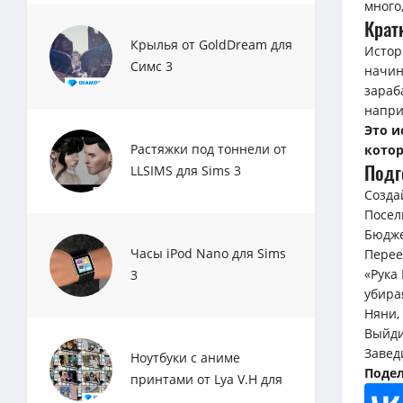
много
Крат
Крылья от GoldDream для
Истор
Симс 3
начин
зараб
напри
Это и
Растяжки под тоннели от
котор
Подг
LLSIMS для Sims 3
Созда
Посел
Бюдже
Часы iPod Nano для Sims
Перее
«Рука
3
убира
Няни,
Выйди
Завед
Ноутбуки с аниме
Подел
принтами от Lya V.H для
Sims 3