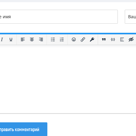
133
81
40
править комментарий