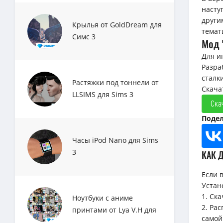
насту
други
Крылья от GoldDream для
темат
Симс 3
Мод 
Для и
Разра
сталк
Растяжки под тоннели от
Скача
LLSIMS для Sims 3
Ска
Подел
Часы iPod Nano для Sims
3
КАК 
Если 
Устан
1. Ск
Ноутбуки с аниме
2. Ра
принтами от Lya V.H для
самой
Sims 3