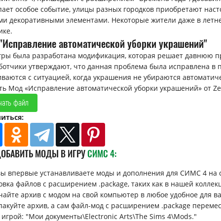
пает особое событие, улицы разных городков приобретают нас
ми декоративными элементами. Некоторые жители даже в летне
ике.
"Исправление автоматической уборки украшений"
гры была разработана модификация, которая решает давнюю п
ботчики утверждают, что данная проблема была исправлена в па
иваются с ситуацией, когда украшения не убираются автоматич
ть Мод «Исправление автоматической уборки украшений» от Zer
чать файл
иться:
ДОБАВИТЬ МОДЫ В ИГРУ
СИМС 4:
вы впервые устанавливаете моды и дополнения для СИМС 4 на 
овка файлов с расширением .package, таких как в нашей коллек
ачайте архив с модом на свой компьютер в любое удобное для вас 
спакуйте архив, а сам файл-мод с расширением .package перемес
 игрой: "Мои документы\Electronic Arts\The Sims 4\Mods."