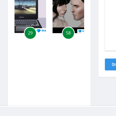
29
58
55
От