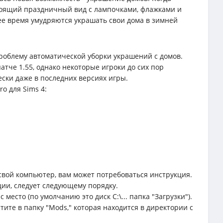
тоящий праздничный вид с лампочками, флажками и
е время умудряются украшать свои дома в зимней
роблему автоматической уборки украшений с домов.
тче 1.55, однако некоторые игроки до сих пор
ески даже в последних версиях игры.
o для Sims 4:
свой компьютер, вам может потребоваться инструкция.
ции, следует следующему порядку.
место (по умолчанию это диск C:\... папка "Загрузки").
тите в папку "Mods," которая находится в директории с