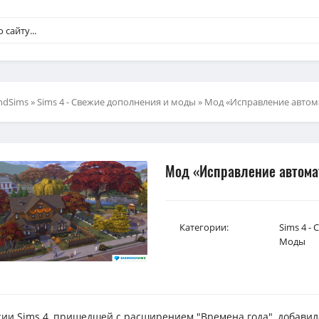
ndSims
»
Sims 4 - Свежие дополнения и моды
» Мод «Исправление автома
Мод «Исправление автомат
Категории:
Sims 4 -
Моды
сии Sims 4, пришедшей с расширением "Времена года", добавил