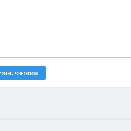
30
133
81
править комментарий