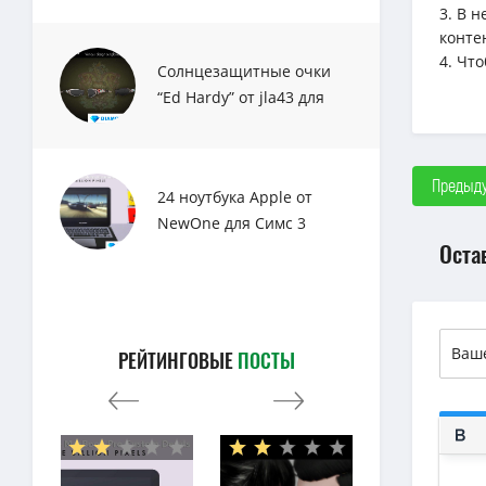
3. В 
конте
4. Чт
Солнцезащитные очки
“Ed Hardy” от jla43 для
Sims 3
Предыду
24 ноутбука Apple от
NewOne для Симс 3
Оста
РЕЙТИНГОВЫЕ
ПОСТЫ