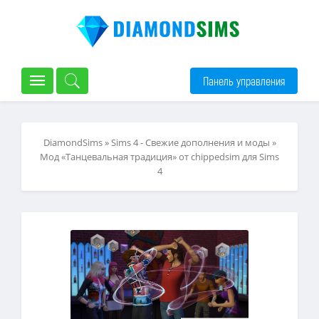
Панель управления
DiamondSims
»
Sims 4 - Свежие дополнения и моды
»
Мод «Танцевальная традиция» от chippedsim для Sims
4