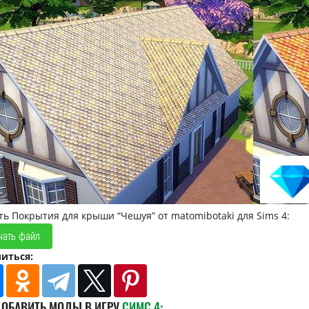
ть Покрытия для крыши “Чешуя” от matomibotaki для Sims 4:
чать файл
иться:
ДОБАВИТЬ МОДЫ В ИГРУ
СИМС 4: