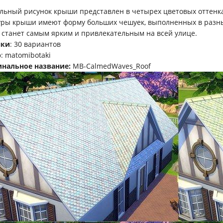
льный рисунок крыши представлен в четырех цветовых оттенк
уры крыши имеют форму больших чешуек, выполненных в разных
 станет самым ярким и привлекательным на всей улице.
нки
: 30 вариантов
р
: matomibotaki
нальное название:
MB-CalmedWaves_Roof