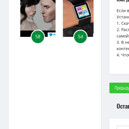
Если 
Устан
1. Ск
2. Ра
самой
58
54
30
3. В 
конте
4. Чт
Предыду
Оста