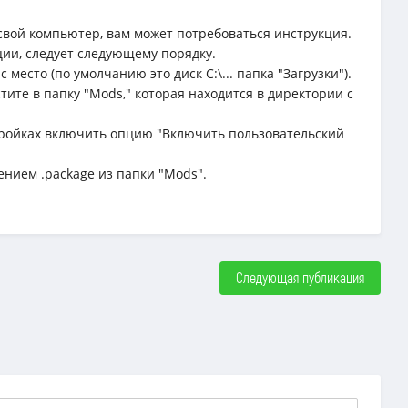
свой компьютер, вам может потребоваться инструкция.
ции, следует следующему порядку.
место (по умолчанию это диск C:\... папка "Загрузки").
тите в папку "Mods," которая находится в директории с
29
58
54
астройках включить опцию "Включить пользовательский
ением .package из папки "Mods".
Следующая публикация