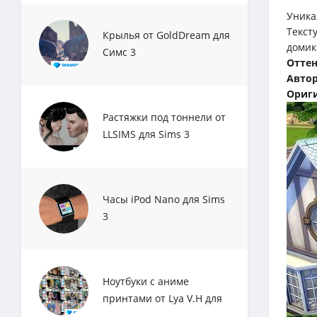
Уника
Текст
Крылья от GoldDream для
домик
Симс 3
Отте
Авто
Ориги
Растяжки под тоннели от
LLSIMS для Sims 3
Часы iPod Nano для Sims
3
Ноутбуки с аниме
принтами от Lya V.H для
Sims 3