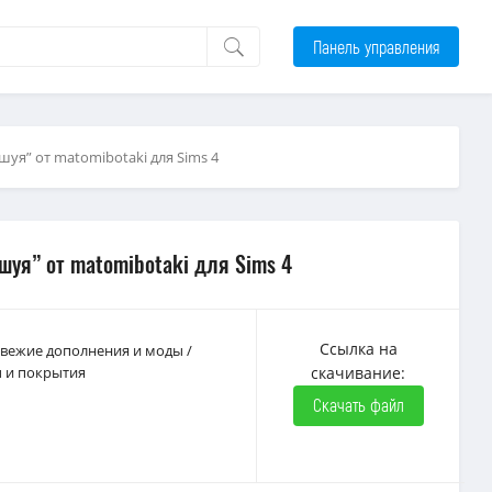
Панель управления
уя” от matomibotaki для Sims 4
уя” от matomibotaki для Sims 4
Ссылка на
 Свежие дополнения и моды
/
ы и покрытия
скачивание:
Скачать файл