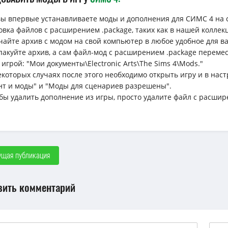
вы впервые устанавливаете моды и дополнения для СИМС 4 на 
овка файлов с расширением .package, таких как в нашей коллек
ачайте архив с модом на свой компьютер в любое удобное для вас 
спакуйте архив, а сам файл-мод с расширением .package перемес
 игрой: "Мои документы\Electronic Arts\The Sims 4\Mods."
133
81
40
некоторых случаях после этого необходимо открыть игру и в н
нт и моды" и "Моды для сценариев разрешены".
обы удалить дополнение из игры, просто удалите файл с расшир
щая публикация
вить комментарий