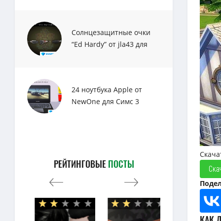
Солнцезащитные очки
“Ed Hardy” от jla43 для
Sims 3
24 ноутбука Apple от
NewOne для Симс 3
Скача
РЕЙТИНГОВЫЕ
ПОСТЫ
Ска
Подел
КАК 