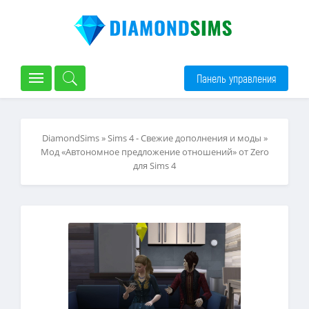
Панель управления
DiamondSims
»
Sims 4 - Свежие дополнения и моды
»
Мод «Автономное предложение отношений» от Zero
для Sims 4