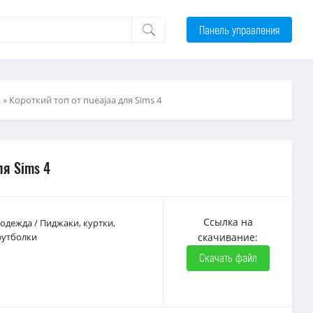
Панель управления
а
» Короткий топ от nueajaa для Sims 4
ля Sims 4
Ссылка на
 одежда
/
Пиджаки, куртки,
футболки
скачивание:
Скачать файл