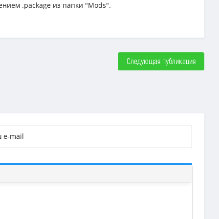
ением .package из папки "Mods".
Следующая публикация