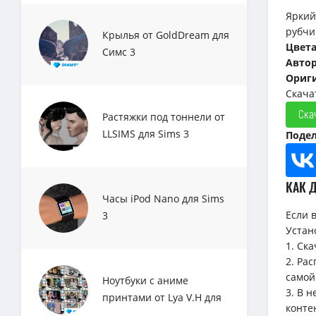
Яркий
рубчи
Крылья от GoldDream для
Цвет
Симс 3
Авто
Ориг
Скача
Ска
Растяжки под тоннели от
LLSIMS для Sims 3
Подел
КАК 
Часы iPod Nano для Sims
Если 
3
Устан
1. Ск
2. Ра
самой
Ноутбуки с аниме
3. В 
принтами от Lya V.H для
конте
Sims 3