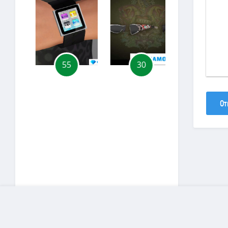
55
30
133
От
Copyright
D