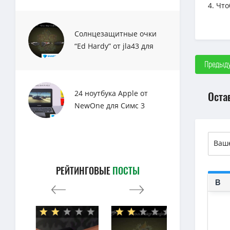
4. Чт
Солнцезащитные очки
“Ed Hardy” от jla43 для
Sims 3
Предыду
Оста
24 ноутбука Apple от
NewOne для Симс 3
РЕЙТИНГОВЫЕ
ПОСТЫ