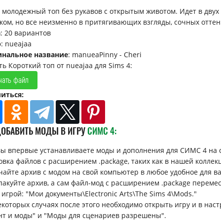
 молодежный топ без рукавов с открытым животом. Идет в двух 
ком, но все неизменно в притягивающих взгляды, сочных оттен
а
: 20 вариантов
р
: nueajaa
инальное название
: manueaPinny - Cheri
ть Короткий топ от nueajaa для Sims 4:
чать файл
иться:
ДОБАВИТЬ МОДЫ В ИГРУ
СИМС 4:
вы впервые устанавливаете моды и дополнения для СИМС 4 на 
овка файлов с расширением .package, таких как в нашей коллек
ачайте архив с модом на свой компьютер в любое удобное для вас 
спакуйте архив, а сам файл-мод с расширением .package перемес
 игрой: "Мои документы\Electronic Arts\The Sims 4\Mods."
некоторых случаях после этого необходимо открыть игру и в н
нт и моды" и "Моды для сценариев разрешены".