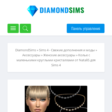
Панель управления
DiamondSims
»
Sims 4 - Свежие дополнения и моды
»
Аксессуары
»
Женские аксессуары
» Колье с
маленькими круглыми кристаллами от NataliS для
Sims 4