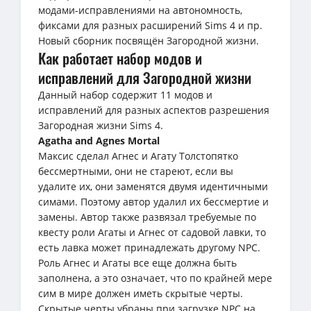
модами-исправлениями на автономность,
фиксами для разных расширений Sims 4 и пр.
Новый сборник посвящён Загородной жизни.
Как работает набор модов и
исправлений для Загородной жизни
Данный набор содержит 11 модов и
исправлений для разных аспектов разрешения
Загородная жизни Sims 4.
Agatha and Agnes Mortal
Максис сделал Агнес и Агату Толстопятко
бессмертными, они не стареют, если вы
удалите их, они заменятся двумя идентичными
симами. Поэтому автор удалил их бессмертие и
замены. Автор также развязал требуемые по
квесту роли Агаты и Агнес от садовой лавки, то
есть лавка может принадлежать другому NPC.
Роль Агнес и Агаты все еще должна быть
заполнена, а это означает, что по крайней мере
сим в мире должен иметь скрытые черты.
Скрытые черты убраны при загрузке NPC на