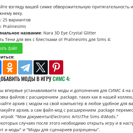
йте взгляду вашей симке обворожительную притягательность 
жнему веку.
а
: 25 вариантов
р
: Pralinesims
инальное название
: Nara 3D Eye Crystal Glitter
ь Тени для век с блестками от Pralinesims для Sims 4:
чать файл
иться:
ДОБАВИТЬ МОДЫ В ИГРУ
СИМС 4:
вы впервые устанавливаете моды и дополнения для СИМС 4 на 
овка файлов с расширением .package, таких как в нашей коллек
ачайте архив с модом на свой компьютер в любое удобное для вас 
спакуйте архив, а сам файл-мод с расширением .package перемес
 игрой: "Мои документы\Electronic Arts\The Sims 4\Mods."
некоторых случаях после этого необходимо открыть игру и в н
нт и моды" и "Моды для сценариев разрешены".