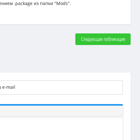
ением .package из папки "Mods".
Следующая публикация