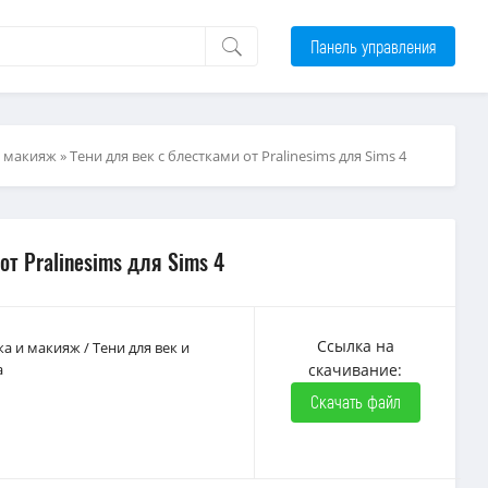
Панель управления
и макияж
» Тени для век с блестками от Pralinesims для Sims 4
от Pralinesims для Sims 4
Ссылка на
ка и макияж
/
Тени для век и
а
скачивание:
Скачать файл