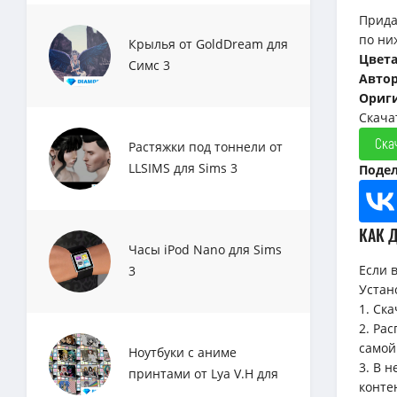
Прида
по ни
Крылья от GoldDream для
Цвет
Симс 3
Авто
Ориг
Скачат
Ска
Растяжки под тоннели от
LLSIMS для Sims 3
Подел
КАК 
Часы iPod Nano для Sims
Если 
3
Устан
1. Ск
2. Ра
самой
Ноутбуки с аниме
3. В 
принтами от Lya V.H для
конте
Sims 3