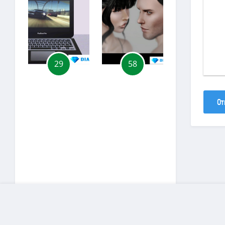
29
58
55
От
Copyright
D