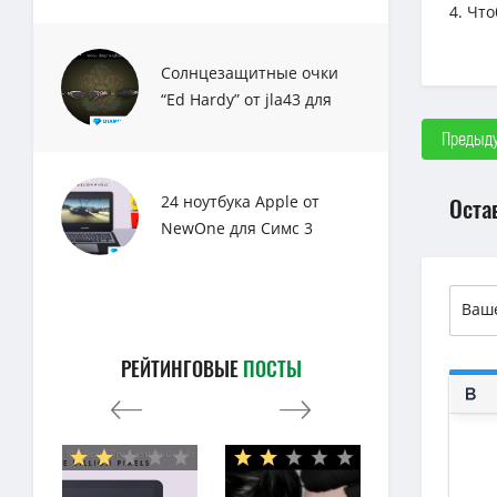
4. Чт
Солнцезащитные очки
“Ed Hardy” от jla43 для
Sims 3
Предыду
Оста
24 ноутбука Apple от
NewOne для Симс 3
РЕЙТИНГОВЫЕ
ПОСТЫ