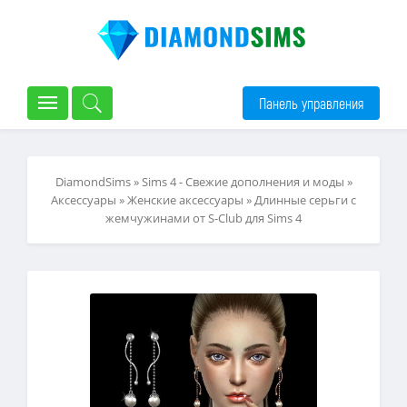
Панель управления
DiamondSims
»
Sims 4 - Свежие дополнения и моды
»
Аксессуары
»
Женские аксессуары
» Длинные серьги с
жемчужинами от S-Club для Sims 4