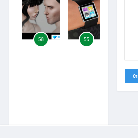
58
55
30
От