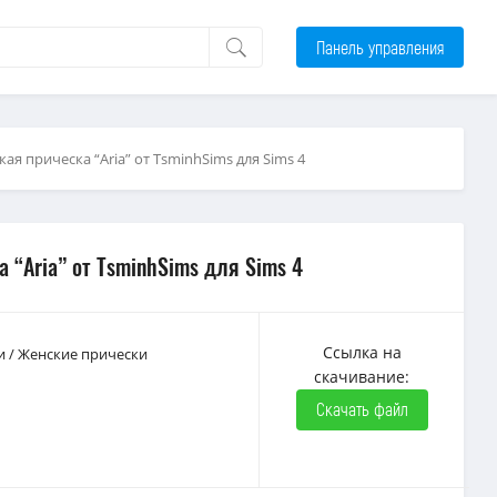
Панель управления
ая прическа “Aria” от TsminhSims для Sims 4
 “Aria” от TsminhSims для Sims 4
Ссылка на
и
/
Женские прически
скачивание:
Скачать файл