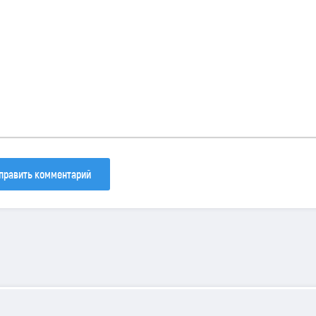
133
81
40
править комментарий