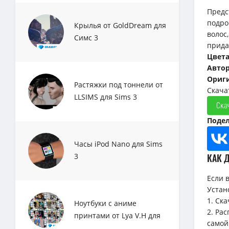
Предс
подро
Крылья от GoldDream для
волос
Симс 3
прида
Цвет
Авто
Ориги
Растяжки под тоннели от
Скача
LLSIMS для Sims 3
Ска
Подел
Часы iPod Nano для Sims
КАК 
3
Если 
Устан
1. Ск
Ноутбуки с аниме
2. Ра
принтами от Lya V.H для
самой
Sims 3