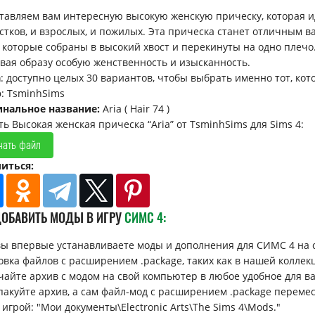
тавляем вам интересную высокую женскую прическу, которая ид
стков, и взрослых, и пожилых. Эта прическа станет отличным в
, которые собраны в высокий хвост и перекинуты на одно плеч
вая образу особую женственность и изысканность.
а
: доступно целых 30 вариантов, чтобы выбрать именно тот, ко
р
: TsminhSims
нальное название:
Aria ( Hair 74 )
ть Высокая женская прическа “Aria” от TsminhSims для Sims 4:
чать файл
иться:
ДОБАВИТЬ МОДЫ В ИГРУ
СИМС 4:
вы впервые устанавливаете моды и дополнения для СИМС 4 на 
овка файлов с расширением .package, таких как в нашей коллек
ачайте архив с модом на свой компьютер в любое удобное для вас 
спакуйте архив, а сам файл-мод с расширением .package перемес
 игрой: "Мои документы\Electronic Arts\The Sims 4\Mods."