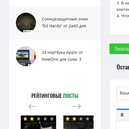
3. В 
конте
4. Чт
Солнцезащитные очки
“Ed Hardy” от jla43 для
Sims 3
Предыду
24 ноутбука Apple от
NewOne для Симс 3
Оста
РЕЙТИНГОВЫЕ
ПОСТЫ