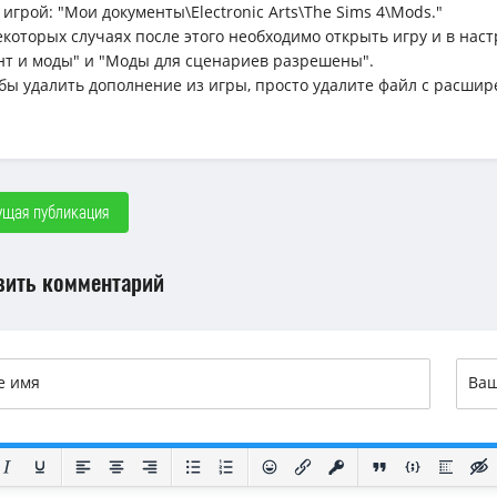
 игрой: "Мои документы\Electronic Arts\The Sims 4\Mods."
некоторых случаях после этого необходимо открыть игру и в н
нт и моды" и "Моды для сценариев разрешены".
обы удалить дополнение из игры, просто удалите файл с расшир
щая публикация
вить комментарий