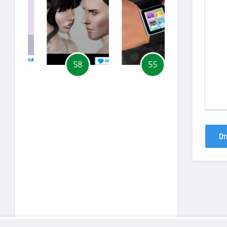
58
55
30
От