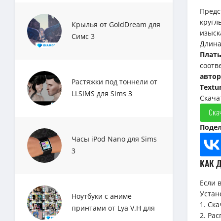
Предс
кругл
Крылья от GoldDream для
изыск
Симс 3
Длина
Плать
соотв
автор
Растяжки под тоннели от
Textur
LLSIMS для Sims 3
Скача
Ска
Подел
Часы iPod Nano для Sims
3
КАК 
Если 
Устан
Ноутбуки с аниме
1. Ск
принтами от Lya V.H для
2. Ра
Sims 3