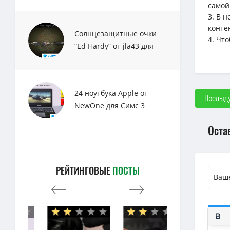
самой
3. В 
конте
Солнцезащитные очки
4. Чт
“Ed Hardy” от jla43 для
Sims 3
24 ноутбука Apple от
Предыду
NewOne для Симс 3
Оста
РЕЙТИНГОВЫЕ
ПОСТЫ