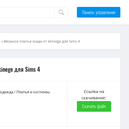
Панель управления
а
» Вязаное платье миди от ekinege для Sims 4
kinege для Sims 4
Ссылка на
 одежда
/
Платья и костюмы
скачивание:
Скачать файл