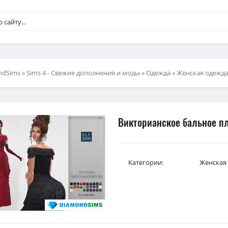
ndSims
»
Sims 4 - Свежие дополнения и моды
»
Одежда
»
Женская одежд
Викторианское бальное пла
Категории:
Женская