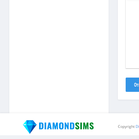
От
Copyright
D