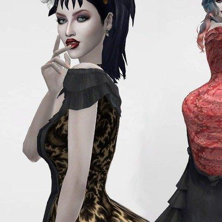
133
81
40