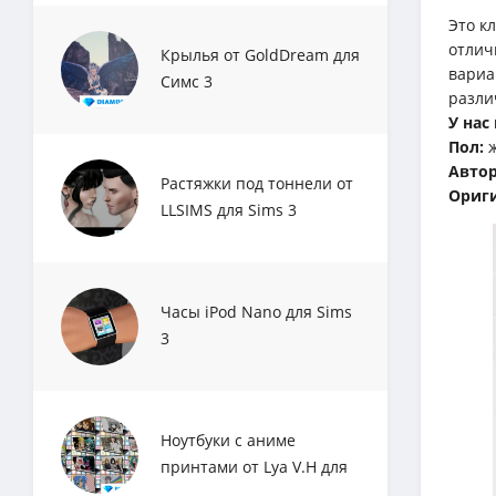
Это к
отлич
Крылья от GoldDream для
вариа
Симс 3
разли
У нас
Пол:
ж
Автор
Растяжки под тоннели от
Ориги
LLSIMS для Sims 3
Часы iPod Nano для Sims
3
Ноутбуки с аниме
принтами от Lya V.H для
Sims 3