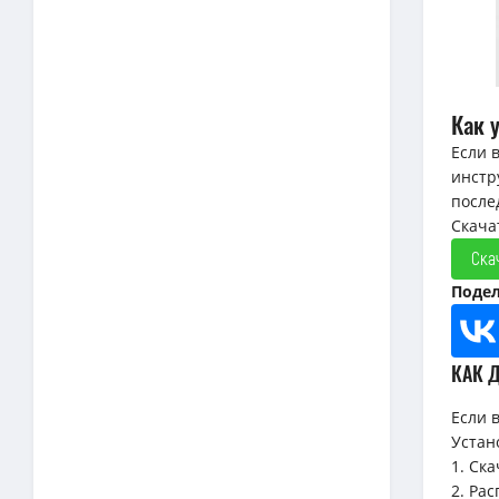
Как 
Если 
инстр
после
Скача
Ска
Подел
КАК 
Если 
Устан
1. Ск
2. Ра