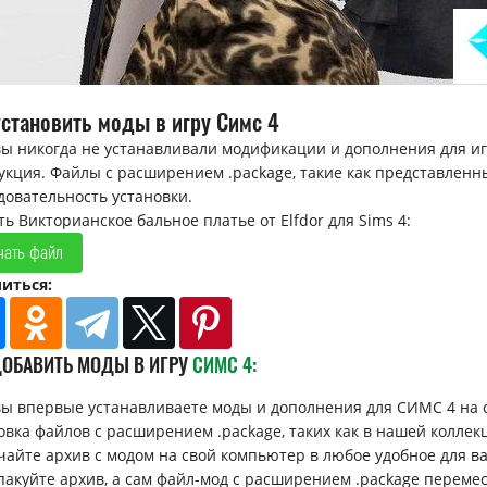
установить моды в игру Симс 4
вы никогда не устанавливали модификации и дополнения для иг
укция. Файлы с расширением .package, такие как представлен
довательность установки.
ть Викторианское бальное платье от Elfdor для Sims 4:
чать файл
иться:
ДОБАВИТЬ МОДЫ В ИГРУ
СИМС 4:
вы впервые устанавливаете моды и дополнения для СИМС 4 на 
овка файлов с расширением .package, таких как в нашей коллек
ачайте архив с модом на свой компьютер в любое удобное для вас 
спакуйте архив, а сам файл-мод с расширением .package перемес