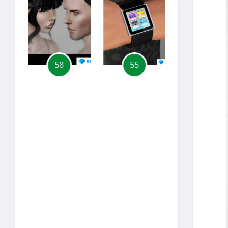
58
55
30