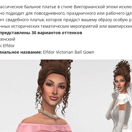
лассическое бальное платье в стиле Викторианской эпохи искл
но подходит для повседневного, праздничного или рабочего (для
нт свадебного платья, которое придаст вашему образу особую 
чных исторических тематических мероприятий или вампирских
 представлены 30 вариантов оттенков
енский
:
Elfdor
нальное название:
Elfdor Victorian Ball Gown