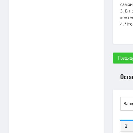
самой
3. В 
конте
4. Чт
Предыду
Оста