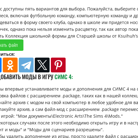
с доступны пять вариантов для выбора. Пожалуйста, выберите 
еся, включая футбольную команду, компьютерную команду и др
деваться в форму своего клуба, однако в школе им придется но
очек, однако пока нельзя изменить расцветку, так как автор по
ть Коллекция школьной формы для Старшей школы от Ksuihuh’s 
чать файл
иться:
ДОБАВИТЬ МОДЫ В ИГРУ
СИМС 4:
вы впервые устанавливаете моды и дополнения для СИМС 4 на 
овка файлов с расширением .package, таких как в нашей коллек
ачайте архив с модом на свой компьютер в любое удобное для вас 
спакуйте архив, а сам файл-мод с расширением .package перемес
 игрой: "Мои документы\Electronic Arts\The Sims 4\Mods."
некоторых случаях после этого необходимо открыть игру и в н
нт и моды" и "Моды для сценариев разрешены".
обы удалить дополнение из игры, просто удалите файл с расшир