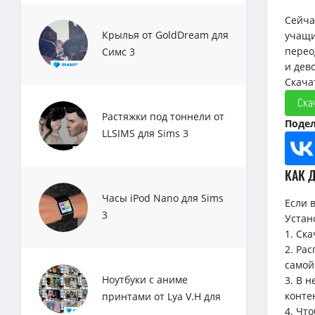
Сейча
Крылья от GoldDream для
учащи
перео
Симс 3
и дев
Скача
Ска
Растяжки под тоннели от
Подел
LLSIMS для Sims 3
КАК 
Часы iPod Nano для Sims
Если 
3
Устан
1. Ск
2. Ра
самой
Ноутбуки с аниме
3. В 
конте
принтами от Lya V.H для
4. Чт
Sims 3