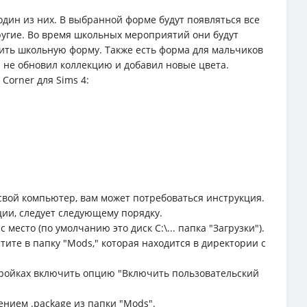
один из них. В выбранной форме будут появляться все
угие. Во время школьных мероприятий они будут
сить школьную форму. Также есть форма для мальчиков
ка не обновил коллекцию и добавил новые цвета.
Corner для Sims 4:
свой компьютер, вам может потребоваться инструкция.
ции, следует следующему порядку.
место (по умолчанию это диск C:\... папка "Загрузки").
тите в папку "Mods," которая находится в директории с
астройках включить опцию "Включить пользовательский
ением .package из папки "Mods".