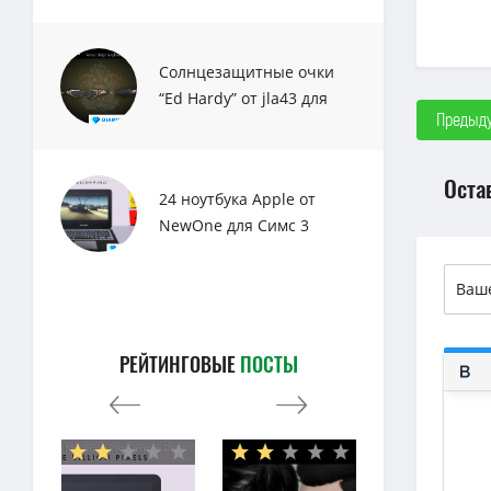
Солнцезащитные очки
“Ed Hardy” от jla43 для
Предыду
Sims 3
Оста
24 ноутбука Apple от
NewOne для Симс 3
РЕЙТИНГОВЫЕ
ПОСТЫ