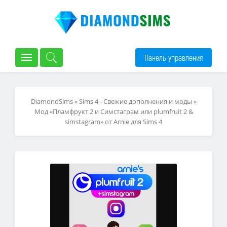
Панель управления
DiamondSims
»
Sims 4 - Свежие дополнения и моды
»
Мод «Пламфрукт 2 и Симстаграм или plumfruit 2 &
simstagram» от Arnie для Sims 4