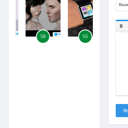
58
55
30
От