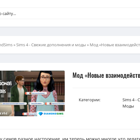
ndSims
»
Sims 4 - Свежие дополнения и моды
» Мод «Новые взаимодейств
Мод «Новые взаимодействи
Категории:
Sims 4 -
Моды
 у симов разное настроение, им теперь можно многое что делат