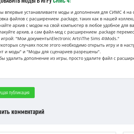
ДОБАВИТЬ МОДЫ В ИГРУ
СИМС 4:
вы впервые устанавливаете моды и дополнения для СИМС 4 на 
овка файлов с расширением .package, таких как в нашей коллек
ачайте архив с модом на свой компьютер в любое удобное для вас 
спакуйте архив, а сам файл-мод с расширением .package перемес
 игрой: "Мои документы\Electronic Arts\The Sims 4\Mods."
некоторых случаях после этого необходимо открыть игру и в н
нт и моды" и "Моды для сценариев разрешены".
обы удалить дополнение из игры, просто удалите файл с расшир
щая публикация
вить комментарий