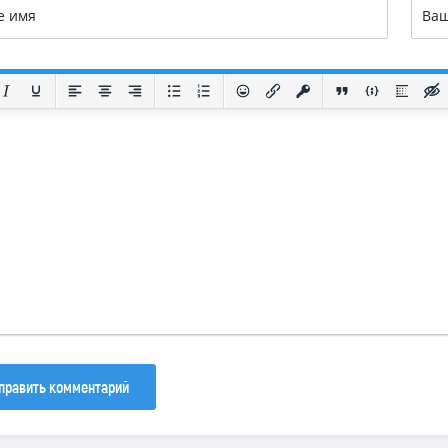
133
81
40
править комментарий