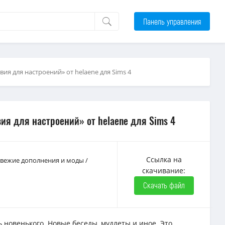
Панель управления
ия для настроений» от helaene для Sims 4
я для настроений» от helaene для Sims 4
Ссылка на
 Свежие дополнения и моды
/
скачивание:
Скачать файл
ь новенького. Новые беседы, мудлеты и иное. Это