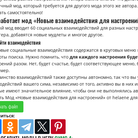
чный мод, который требуется для другого мода этого же автора
ать самостоятельно!
работает мод «Новые взаимодействия для настроени
й мод вводит 60 социальных взаимодействий для разных настр
тера, добавятся новые мудлеты и многое другое.
айти взаимодействия
овые социальные взаимодействия содержатся в круговых меню н
оты поиска. Нужно помнить, что
для каждого настроения буде
оений разом. Нет, будет счастье, будет соответствующее меню, б
мер.
инство взаимодействий также доступны автономно, так что вы 
одействий вашего сима, независимо от того, активно вы в них и
ые имеют значительное влияние, чтобы они не выполнялись а
ть Мод «Новые взаимодействия для настроений» от helaene для 
чать файл
иться: