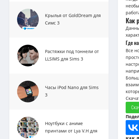
необы
работ
Крылья от GoldDream для
Как 
Симс 3
Данны
харак
Где н
Все н
Растяжки под тоннели от
прост
LLSIMS для Sims 3
настр
напри
Больш
взаим
Часы iPod Nano для Sims
котор
3
Скача
Ска
Подел
Ноутбуки с аниме
принтами от Lya V.H для
Sims 3