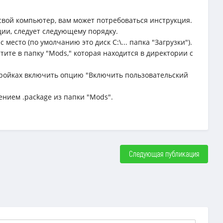
свой компьютер, вам может потребоваться инструкция.
ции, следует следующему порядку.
место (по умолчанию это диск C:\... папка "Загрузки").
тите в папку "Mods," которая находится в директории с
астройках включить опцию "Включить пользовательский
ением .package из папки "Mods".
Следующая публикация