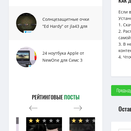
КАК 
Если 
Устан
Солнцезащитные очки
1. Ск
“Ed Hardy” от jla43 для
2. Ра
Sims 3
самой
3. В 
конте
24 ноутбука Apple от
4. Чт
NewOne для Симс 3
Предыду
РЕЙТИНГОВЫЕ
ПОСТЫ
Оста