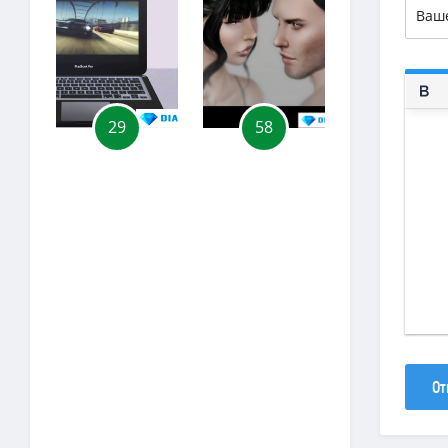
29
58
55
От