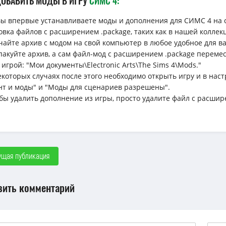
ДОБАВИТЬ МОДЫ В ИГРУ
СИМС 4:
вы впервые устанавливаете моды и дополнения для СИМС 4 на 
овка файлов с расширением .package, таких как в нашей коллек
ачайте архив с модом на свой компьютер в любое удобное для вас 
спакуйте архив, а сам файл-мод с расширением .package перемес
 игрой: "Мои документы\Electronic Arts\The Sims 4\Mods."
некоторых случаях после этого необходимо открыть игру и в н
нт и моды" и "Моды для сценариев разрешены".
обы удалить дополнение из игры, просто удалите файл с расшир
щая публикация
вить комментарий