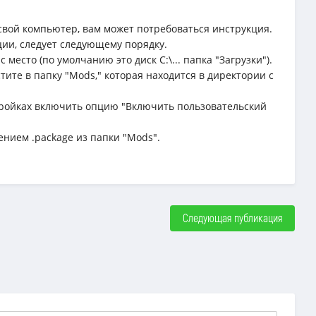
свой компьютер, вам может потребоваться инструкция.
ции, следует следующему порядку.
место (по умолчанию это диск C:\... папка "Загрузки").
тите в папку "Mods," которая находится в директории с
астройках включить опцию "Включить пользовательский
ением .package из папки "Mods".
Следующая публикация