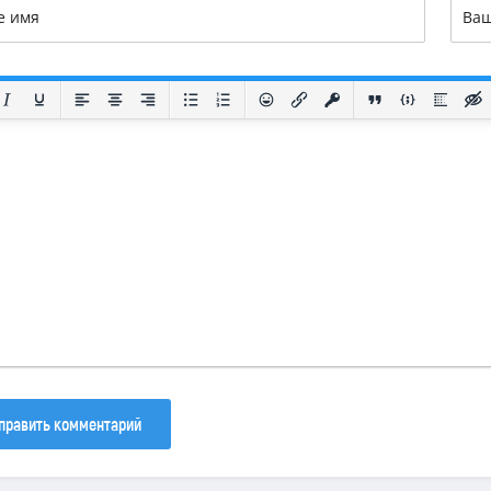
30
133
81
править комментарий