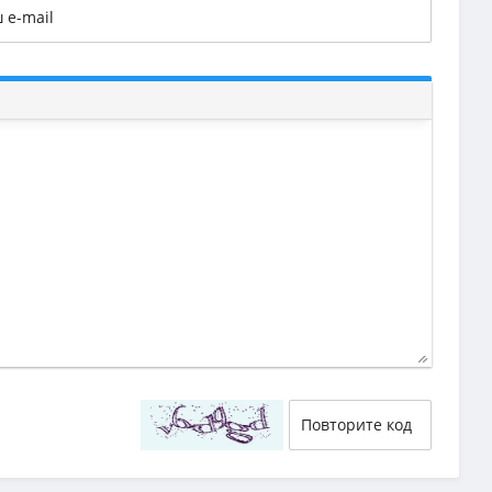
40
29
58