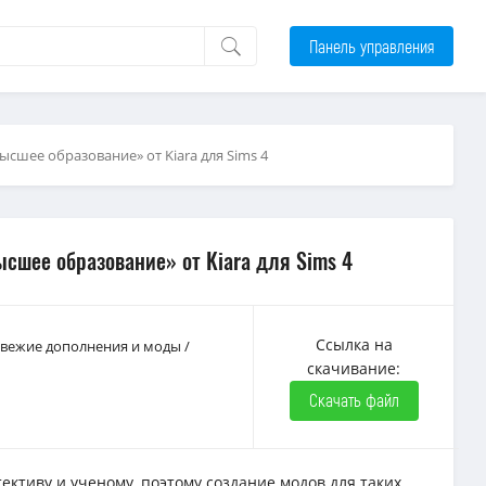
Панель управления
ысшее образование» от Kiara для Sims 4
сшее образование» от Kiara для Sims 4
Ссылка на
 Свежие дополнения и моды
/
скачивание:
Скачать файл
тективу и ученому, поэтому создание модов для таких