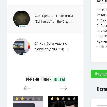
КАК 
Если 
Устан
Солнцезащитные очки
1. Ск
“Ed Hardy” от jla43 для
2. Ра
Sims 3
самой
3. В 
конте
24 ноутбука Apple от
4. Чт
NewOne для Симс 3
Предыду
РЕЙТИНГОВЫЕ
ПОСТЫ
Оста