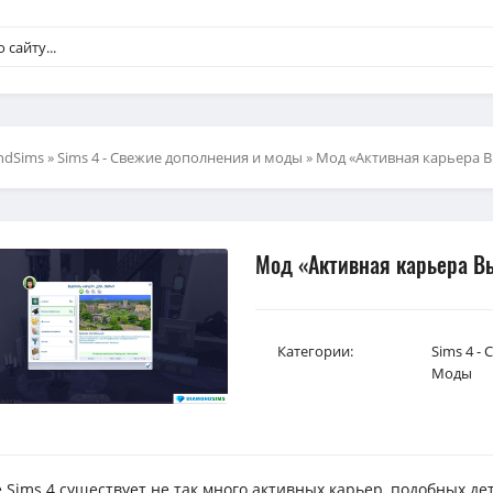
ndSims
»
Sims 4 - Свежие дополнения и моды
» Мод «Активная карьера В
Мод «Активная карьера Вы
Категории:
Sims 4 -
Моды
е Sims 4 существует не так много активных карьер, подобных де