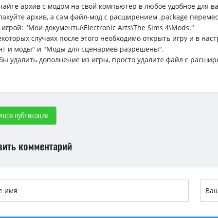
ачайте архив с модом на свой компьютер в любое удобное для вас 
спакуйте архив, а сам файл-мод с расширением .package перемес
 игрой: "Мои документы\Electronic Arts\The Sims 4\Mods."
некоторых случаях после этого необходимо открыть игру и в н
нт и моды" и "Моды для сценариев разрешены".
обы удалить дополнение из игры, просто удалите файл с расшир
щая публикация
вить комментарий