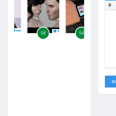
58
54
30
От