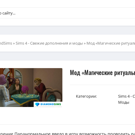
ndSims
»
Sims 4 - Свежие дополнения и моды
» Мод «Магические ритуалы»
Мод «Магические ритуалы»
Категории:
Sims 4 -
Моды
рение Паранормальное ввело в игру возможность проводить ра