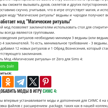
ь вы сможете вызывать духов, скелетов и других потусторонних
оставимо скучно, учитывая, что в игре отсутствует магия, и ис
даря моду "Магические ритуалы" ведьмы и чародеи получают во
работает мод "Магические ритуалы"
й мод позволяет заклинателям использовать стол для спиритич
лы всегда являются групповыми.
роведения ритуалов необходимо минимум 3 ведьмы (или ведьмы
о 4 заклинателей. То есть, минимальное требование - 3 ведьмы
 добавил 12 новых ритуалов и 1 Обряд Вознесения, который ста
етствующего заклинания.
ть Мод «Магические ритуалы» от Zero для Sims 4:
чать файл
иться:
ДОБАВИТЬ МОДЫ В ИГРУ
СИМС 4:
вы впервые устанавливаете моды и дополнения для СИМС 4 на 
овка файлов с расширением .package, таких как в нашей коллек