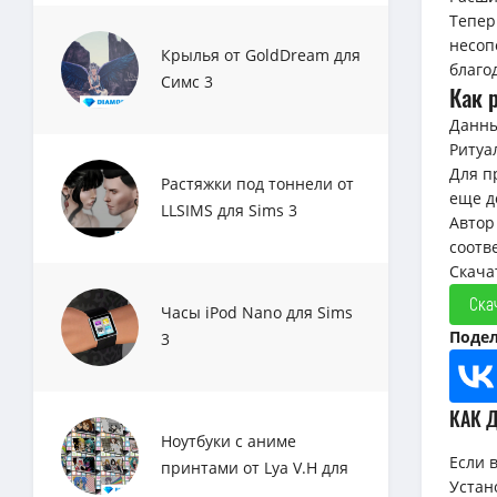
Тепер
несоп
Крылья от GoldDream для
благо
Симс 3
Как 
Данны
Ритуа
Для п
Растяжки под тоннели от
еще д
LLSIMS для Sims 3
Автор
соотв
Скача
Ска
Часы iPod Nano для Sims
Подел
3
КАК 
Ноутбуки с аниме
Если 
принтами от Lya V.H для
Устан
Sims 3