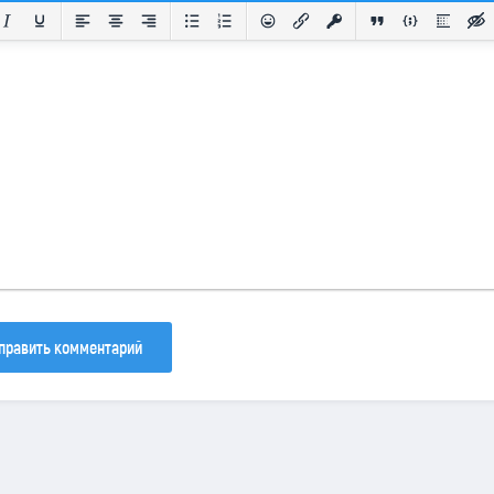
133
81
40
править комментарий