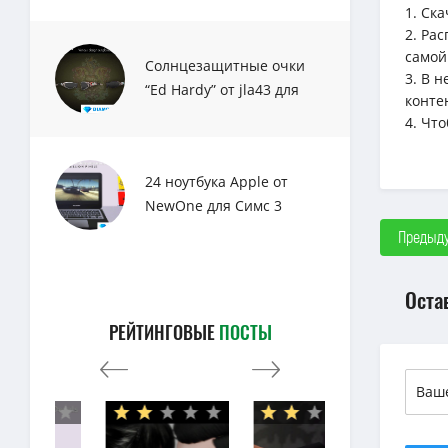
1. Ск
2. Ра
самой
Солнцезащитные очки
3. В 
“Ed Hardy” от jla43 для
конте
Sims 3
4. Чт
24 ноутбука Apple от
NewOne для Симс 3
Предыду
Оста
РЕЙТИНГОВЫЕ
ПОСТЫ