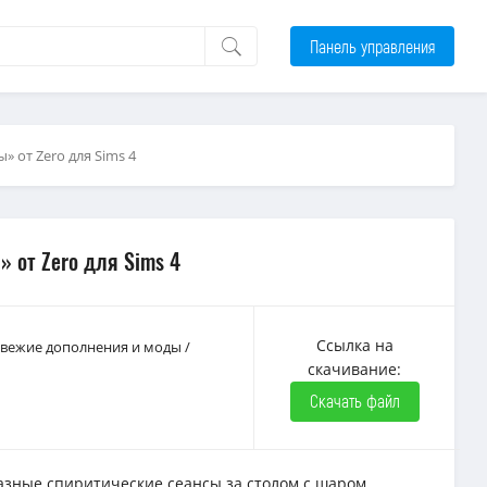
Панель управления
 от Zero для Sims 4
 от Zero для Sims 4
Ссылка на
 Свежие дополнения и моды
/
скачивание:
Скачать файл
зные спиритические сеансы за столом с шаром.