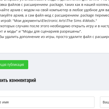
овка файлов с расширением .package, таких как в нашей коллек
ачайте архив с модом на свой компьютер в любое удобное для вас 
спакуйте архив, а сам файл-мод с расширением .package перемес
 игрой: "Мои документы\Electronic Arts\The Sims 4\Mods."
некоторых случаях после этого необходимо открыть игру и в н
нт и моды" и "Моды для сценариев разрешены".
обы удалить дополнение из игры, просто удалите файл с расшир
щая публикация
вить комментарий