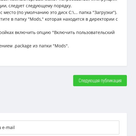
ции, следует следующему порядку.
место (по умолчанию это диск C:\... папка "Загрузки").
тите в папку "Mods," которая находится в директории с
астройках включить опцию "Включить пользовательский
ением .package из папки "Mods".
Следующая публикация