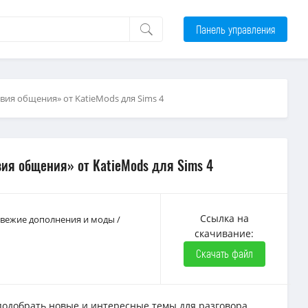
Панель управления
ия общения» от KatieMods для Sims 4
ия общения» от KatieMods для Sims 4
Ссылка на
 Свежие дополнения и моды
/
скачивание:
Скачать файл
подобрать новые и интересные темы для разговора.