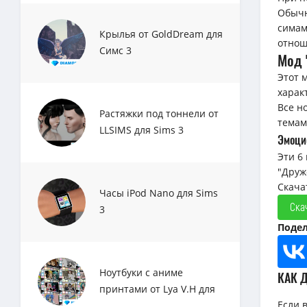
Обычн
симам
Крылья от GoldDream для
отнош
Симс 3
Мод 
Этот 
харак
Все н
Растяжки под тоннели от
темам
LLSIMS для Sims 3
Эмоци
Эти 6
"Друж
Скача
Часы iPod Nano для Sims
Ска
3
Подел
Ноутбуки с аниме
КАК 
принтами от Lya V.H для
Если 
Sims 3