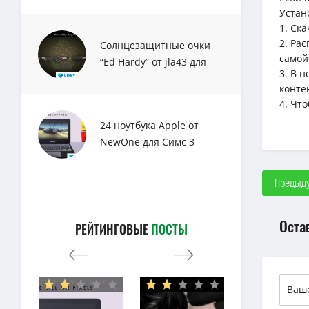
Устан
1. Ск
2. Ра
Солнцезащитные очки
самой
“Ed Hardy” от jla43 для
3. В 
Sims 3
конте
4. Чт
24 ноутбука Apple от
NewOne для Симс 3
Предыду
Оста
РЕЙТИНГОВЫЕ
ПОСТЫ