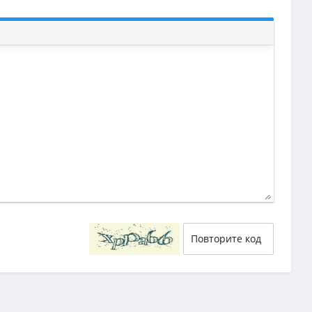
40
29
58