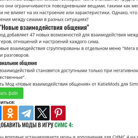
о они ограничиваются повседневными вещами, такими как мест
и не влияет на их настроение или характеристики. Однако, чт
ения между симами в разных ситуациях?
"Новые взаимодействия общения"
мод добавляет 47 новых возможностей для взаимодействия меж
теров, отношений и настроений каждого сима.
овые взаимодействия сгруппированы в отдельном меню "Мега в
и разговоров.
ональное общение
 взаимодействий становятся доступными только при негативно
ественные".
ть Мод «Новые взаимодействия общения» от KatieMods для Sims
чать файл
иться:
ДОБАВИТЬ МОДЫ В ИГРУ
СИМС 4:
вы впервые устанавливаете моды и дополнения для СИМС 4 на 