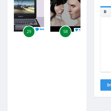
29
58
55
От