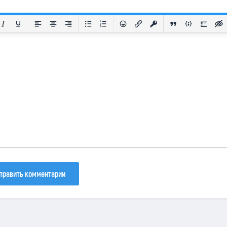
30
133
81
править комментарий