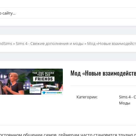
ndSims
»
Sims 4 - Свежие дополнения и моды
» Мод «Новые взаимодейств
Мод «Новые взаимодейств
Категории:
Sims 4 -
Моды
остоянном общении симов, геймерам часто становится трудно 