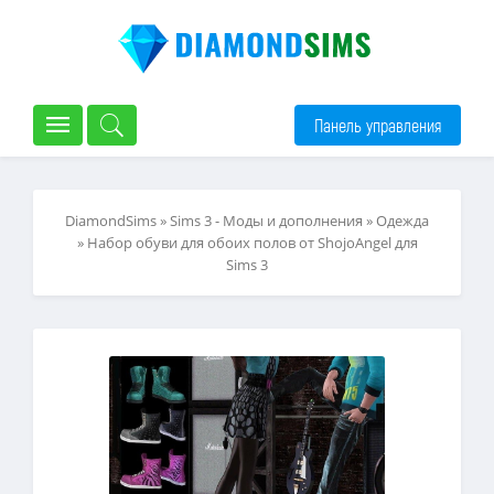
Панель управления
DiamondSims
»
Sims 3 - Моды и дополнения
»
Одежда
» Набор обуви для обоих полов от ShojoAngel для
Sims 3