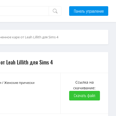
Панель управления
нное каре от Leah Lillith для Sims 4
т Leah Lillith для Sims 4
Ссылка на
и
/
Женские прически
скачивание:
Скачать файл