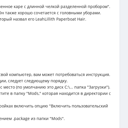
енное каре с длинной челкой разделенной пробором".
Он также хорошо сочетается с головными уборами.
торый назвал его LeahLillith Paperboat Hair.
свой компьютер, вам может потребоваться инструкция.
ции, следует следующему порядку.
место (по умолчанию это диск C:\... папка "Загрузки").
тите в папку "Mods," которая находится в директории с
астройках включить опцию "Включить пользовательский
ением .package из папки "Mods".