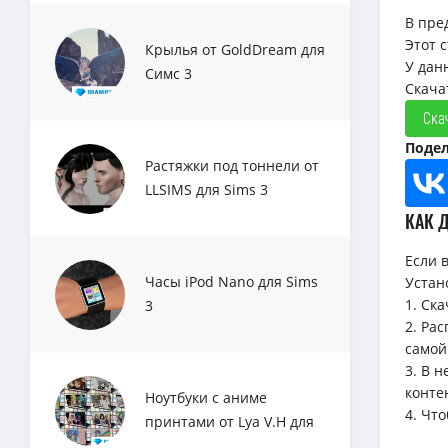
В пре
Этот 
Крылья от GoldDream для
У данн
Симс 3
Скачат
Ска
Подел
Растяжки под тоннели от
LLSIMS для Sims 3
КАК 
Если 
Часы iPod Nano для Sims
Устан
1. Ск
3
2. Ра
самой
3. В 
конте
Ноутбуки с аниме
4. Чт
принтами от Lya V.H для
Sims 3