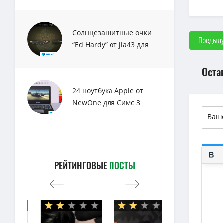
Солнцезащитные очки
Предыду
“Ed Hardy” от jla43 для
Sims 3
Оста
24 ноутбука Apple от
NewOne для Симс 3
РЕЙТИНГОВЫЕ
ПОСТЫ