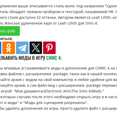
дложении выше описывается стиль волос под названием "Удлин
стиль обладает прямым пробором и текстурой, называемой HR. 
ого стиля доступно 52 оттенка. Автором является Leah Lillith, ко
ь Женское удлиненное каре от Leah Lillith для Sims 4:
чать файл
иться:
ДОБАВИТЬ МОДЫ В ИГРУ
СИМС 4:
вы впервые устанавливаете моды и дополнения для СИМС 4 на 
овка файлов с расширением .package, таких как в нашей коллек
ачайте архив с модом на свой компьютер в любое удобное для вас 
спакуйте архив, а сам файл-мод с расширением .package перемес
 игрой: "Мои документы\Electronic Arts\The Sims 4\Mods."
некоторых случаях после этого необходимо открыть игру и в н
нт и моды" и "Моды для сценариев разрешены".
обы удалить дополнение из игры, просто удалите файл с расшир