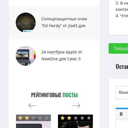
3. В 
конте
4. Чт
Солнцезащитные очки
“Ed Hardy” от jla43 для
Sims 3
Предыду
24 ноутбука Apple от
NewOne для Симс 3
Оста
РЕЙТИНГОВЫЕ
ПОСТЫ