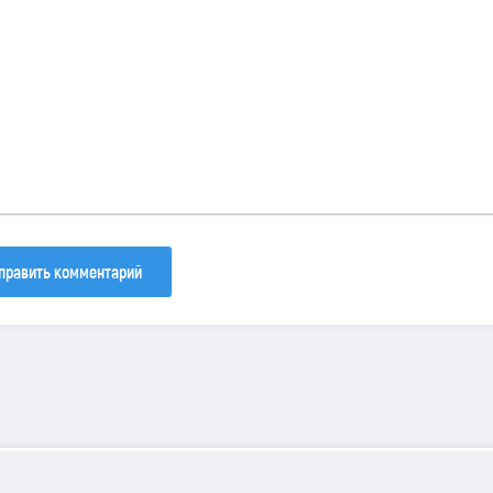
30
133
81
править комментарий