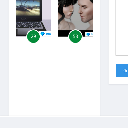
29
58
55
От