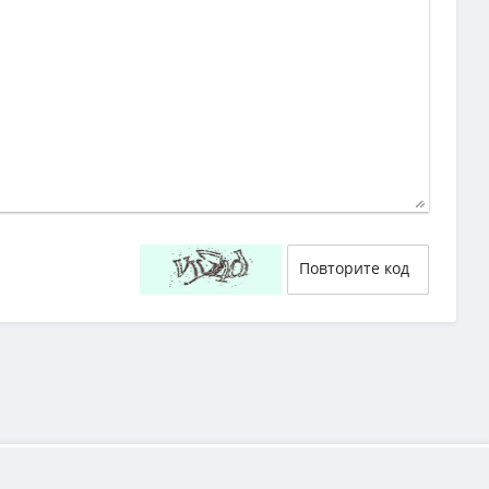
40
29
58