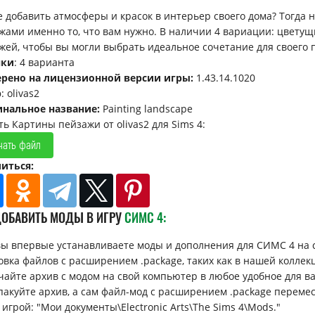
е добавить атмосферы и красок в интерьер своего дома? Тогда
жами именно то, что вам нужно. В наличии 4 вариации: цветущ
жей, чтобы вы могли выбрать идеальное сочетание для своего 
нки
: 4 варианта
рено на лицензионной версии игры:
1.43.14.1020
р
: olivas2
нальное название:
Painting landscape
ть Картины пейзажи от olivas2 для Sims 4:
чать файл
иться:
ДОБАВИТЬ МОДЫ В ИГРУ
СИМС 4:
вы впервые устанавливаете моды и дополнения для СИМС 4 на 
овка файлов с расширением .package, таких как в нашей коллек
ачайте архив с модом на свой компьютер в любое удобное для вас 
спакуйте архив, а сам файл-мод с расширением .package перемес
 игрой: "Мои документы\Electronic Arts\The Sims 4\Mods."