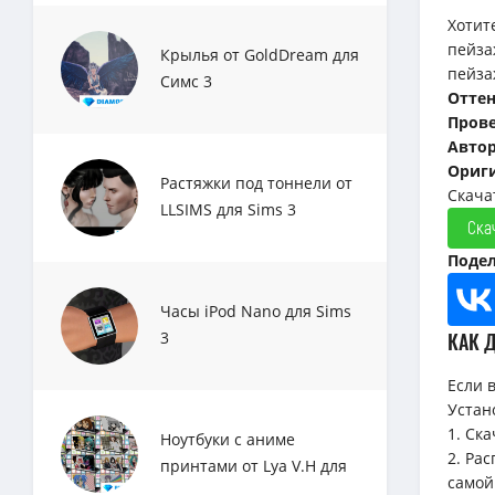
Хотит
пейза
Крылья от GoldDream для
пейза
Симс 3
Отте
Прове
Авто
Ориги
Растяжки под тоннели от
Скача
LLSIMS для Sims 3
Ска
Подел
Часы iPod Nano для Sims
КАК 
3
Если 
Устан
1. Ск
Ноутбуки с аниме
2. Ра
принтами от Lya V.H для
самой
Sims 3