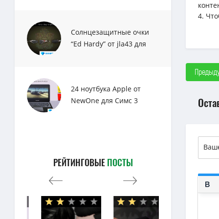
конте
4. Чт
Солнцезащитные очки
“Ed Hardy” от jla43 для
Sims 3
Предыду
24 ноутбука Apple от
Оста
NewOne для Симс 3
РЕЙТИНГОВЫЕ
ПОСТЫ