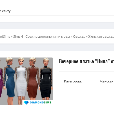
ndSims
»
Sims 4 - Свежие дополнения и моды
»
Одежда
»
Женская одежд
Вечернее платье “Нина” о
Категории:
Женская