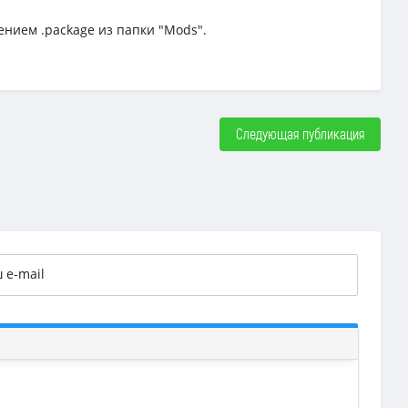
ением .package из папки "Mods".
Следующая публикация