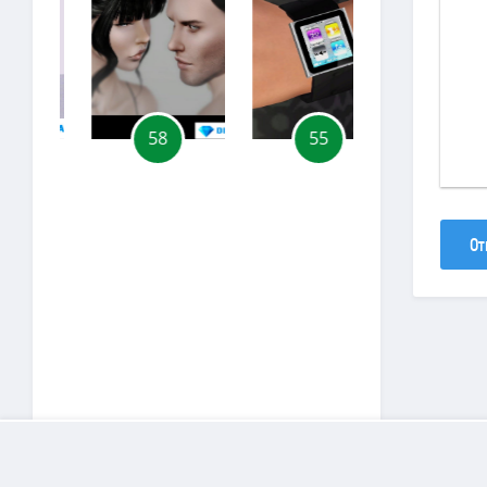
58
55
30
От
Copyright
D