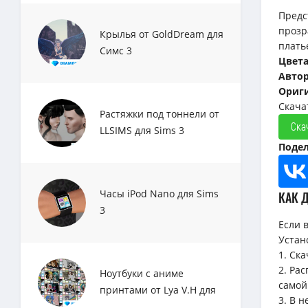
Предс
прозр
Крылья от GoldDream для
плать
Симс 3
Цвет
Авто
Ориг
Скача
Растяжки под тоннели от
Ска
LLSIMS для Sims 3
Подел
Часы iPod Nano для Sims
КАК 
3
Если 
Устан
1. Ск
2. Ра
Ноутбуки с аниме
самой
принтами от Lya V.H для
3. В 
Sims 3