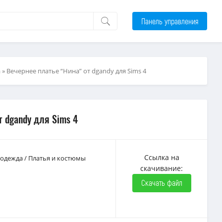
Панель управления
а
» Вечернее платье “Нина” от dgandy для Sims 4
т dgandy для Sims 4
Ссылка на
 одежда
/
Платья и костюмы
скачивание:
Скачать файл