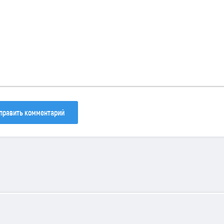
133
81
40
править комментарий
iamondSims
© 2025 | Все права защищены.