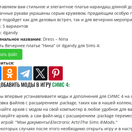
тавляем вам стильное и элегантное платье-карандаш длиной д
ачные рукава украшены серым кружевом, придающим особую пр
е подойдет как для деловых встреч, так и для вечерних меропр
а
: 5 вариантов
р
: dgandy
инальное название
: Dress – Nina
ть Вечернее платье “Нина” от dgandy для Sims 4:
чать файл
иться:
ДОБАВИТЬ МОДЫ В ИГРУ
СИМС 4:
вы впервые устанавливаете моды и дополнения для СИМС 4 на 
овка файлов с расширением .package, таких как в нашей коллек
ачайте архив с модом на свой компьютер в любое удобное для вас 
спакуйте архив, а сам файл-мод с расширением .package перемес
 игрой: "Мои документы\Electronic Arts\The Sims 4\Mods."
некоторых случаях после этого необходимо открыть игру и в н