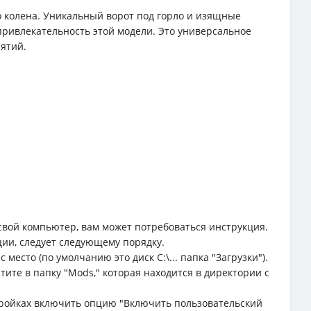
о колена. Уникальный ворот под горло и изящные
ивлекательность этой модели. Это универсальное
иятий.
свой компьютер, вам может потребоваться инструкция.
ции, следует следующему порядку.
место (по умолчанию это диск C:\... папка "Загрузки").
тите в папку "Mods," которая находится в директории с
астройках включить опцию "Включить пользовательский