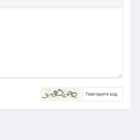
29
58
54