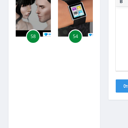
58
54
30
От