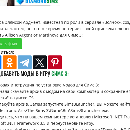
са Эллисон Арджент, известная по роли в сериале «Волчок», со
 и элегантен, но в то же время не теряет своей привлекательн
ь Allison Argent от Martinova для Симс 3:
чать файл
иться:
ДОБАВИТЬ МОДЫ В ИГРУ
СИМС 3:
овая инструкция по установке модов для Симс 3:
ачала скачайте архив с модом на свой компьютер и сохраните ег
зки" на диске C:\.
спакуйте архив. Затем запустите Sims3Launcher. Вы можете найти
Electronic Arts\The Sims 3\Game\Bin\Sims3Launcher.exe.
едитесь, что на вашем компьютере установлен Microsoft .NET Fra
soft .NET Framework 3.5 и переустановите игру.
местите файлы с расширением .sims3pack в папку "Downloads". П