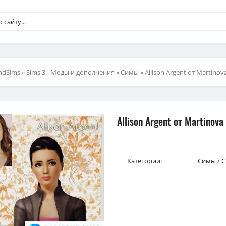
ndSims
»
Sims 3 - Моды и дополнения
»
Симы
» Allison Argent от Martinov
Allison Argent от Martinov
Категории:
Симы
/
С