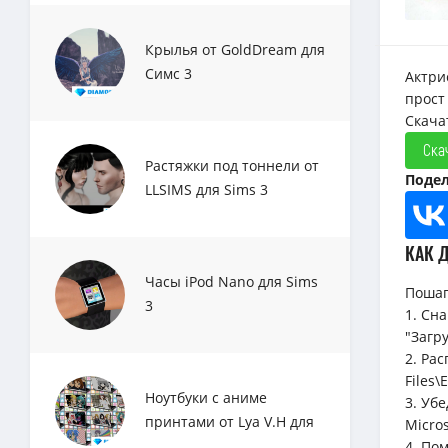
Крылья от GoldDream для
Симс 3
Актри
прост
Скачат
Ска
Растяжки под тоннели от
Подел
LLSIMS для Sims 3
КАК 
Часы iPod Nano для Sims
Пошаг
3
1. Сн
"Загру
2. Ра
Files\
Ноутбуки с аниме
3. Уб
принтами от Lya V.H для
Micro
Sims 3
4. По