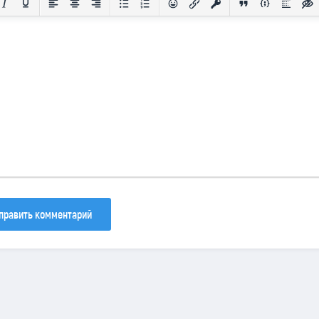
133
81
40
править комментарий