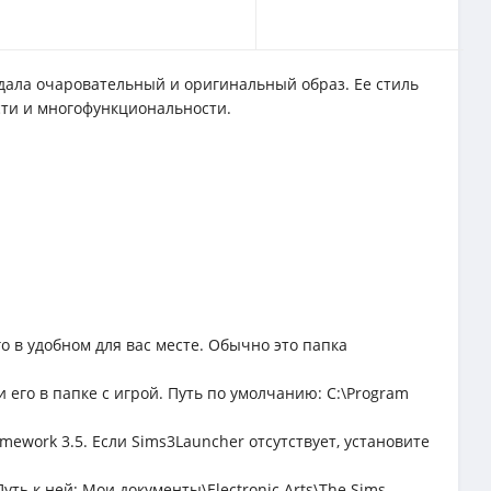
здала очаровательный и оригинальный образ. Ее стиль
ости и многофункциональности.
о в удобном для вас месте. Обычно это папка
 его в папке с игрой. Путь по умолчанию: C:\Program
mework 3.5. Если Sims3Launcher отсутствует, установите
уть к ней: Мои документы\Electronic Arts\The Sims