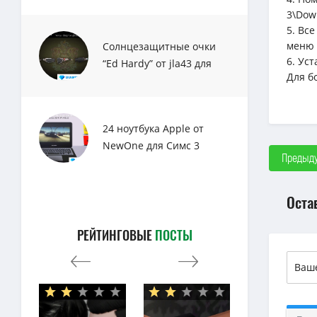
3\Dow
5. Вс
меню 
Солнцезащитные очки
6. Ус
“Ed Hardy” от jla43 для
Для б
Sims 3
24 ноутбука Apple от
NewOne для Симс 3
Предыду
Оста
РЕЙТИНГОВЫЕ
ПОСТЫ