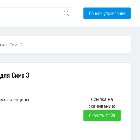
Панель управления
a для Симс 3
a для Симс 3
Ссылка на
имы женщины
скачивание:
Скачать файл