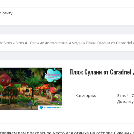
ndSims
»
Sims 4 - Свежие дополнения и моды
» Пляж Сулани от Caradriel 
Пляж Сулани от Caradriel 
Категории:
Sims 4 -
Дома и у
тавляем вам прекрасное место для отдыха на острове Сулани - 