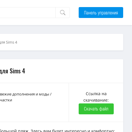
Панель управления
для Sims 4
для Sims 4
Ссылка на
 Свежие дополнения и моды
/
частки
скачивание:
Скачать файл
большой пляж. Здесь вам будет интересно и комфортно: