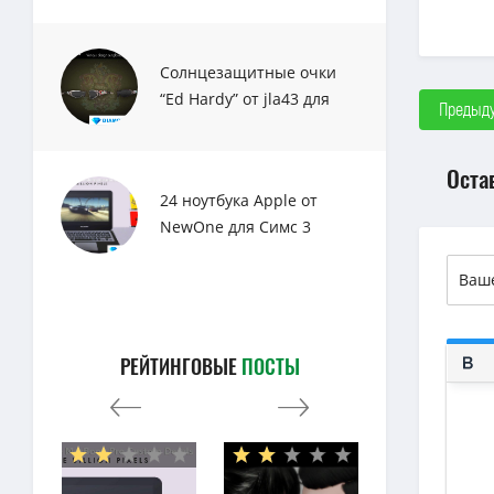
Солнцезащитные очки
“Ed Hardy” от jla43 для
Предыду
Sims 3
Оста
24 ноутбука Apple от
NewOne для Симс 3
РЕЙТИНГОВЫЕ
ПОСТЫ