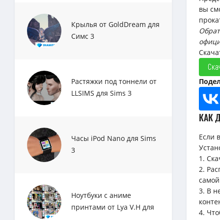
вы см
прока
Крылья от GoldDream для
Обрат
Симс 3
офици
Скачат
Ска
Растяжки под тоннели от
Подел
LLSIMS для Sims 3
КАК 
Если 
Часы iPod Nano для Sims
Устан
3
1. Ск
2. Ра
самой
3. В 
Ноутбуки с аниме
конте
принтами от Lya V.H для
4. Чт
Sims 3