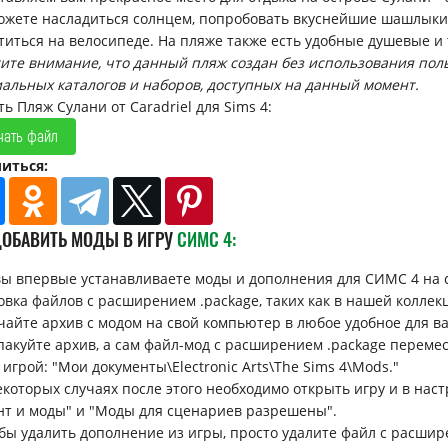
ожете насладиться солнцем, попробовать вкуснейшие шашлыки, 
титься на велосипеде. На пляже также есть удобные душевые и 
ите внимание, что данный пляж создан без использования поль
альных каталогов и наборов, доступных на данный момент.
ь Пляж Сулани от Caradriel для Sims 4:
чать файл
иться:
ДОБАВИТЬ МОДЫ В ИГРУ
СИМС 4:
вы впервые устанавливаете моды и дополнения для СИМС 4 на 
овка файлов с расширением .package, таких как в нашей коллек
ачайте архив с модом на свой компьютер в любое удобное для вас 
спакуйте архив, а сам файл-мод с расширением .package перемес
 игрой: "Мои документы\Electronic Arts\The Sims 4\Mods."
некоторых случаях после этого необходимо открыть игру и в н
нт и моды" и "Моды для сценариев разрешены".
обы удалить дополнение из игры, просто удалите файл с расшир