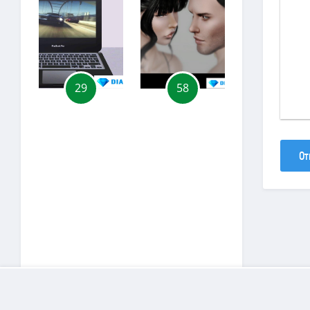
29
58
55
От
Copyright
D