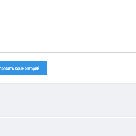
30
133
81
править комментарий
iamondSims
© 2025 | Все права защищены.