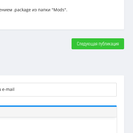
ением .package из папки "Mods".
Следующая публикация