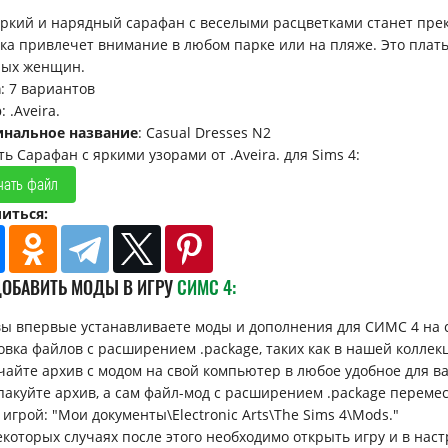
яркий и нарядный сарафан с веселыми расцветками станет пре
ка привлечет внимание в любом парке или на пляже. Это платье
ых женщин.
а
: 7 вариантов
р
: .Aveira.
инальное название
: Casual Dresses N2
ть Сарафан с яркими узорами от .Aveira. для Sims 4:
чать файл
иться:
ДОБАВИТЬ МОДЫ В ИГРУ
СИМС 4:
вы впервые устанавливаете моды и дополнения для СИМС 4 на 
овка файлов с расширением .package, таких как в нашей коллек
ачайте архив с модом на свой компьютер в любое удобное для вас 
спакуйте архив, а сам файл-мод с расширением .package перемес
 игрой: "Мои документы\Electronic Arts\The Sims 4\Mods."
некоторых случаях после этого необходимо открыть игру и в н