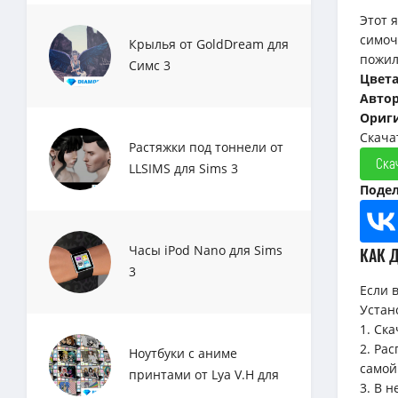
Этот 
симоч
Крылья от GoldDream для
пожил
Симс 3
Цвет
Авто
Ориг
Скача
Растяжки под тоннели от
Ска
LLSIMS для Sims 3
Подел
Часы iPod Nano для Sims
КАК 
3
Если 
Устан
1. Ск
2. Ра
Ноутбуки с аниме
самой
принтами от Lya V.H для
3. В 
Sims 3