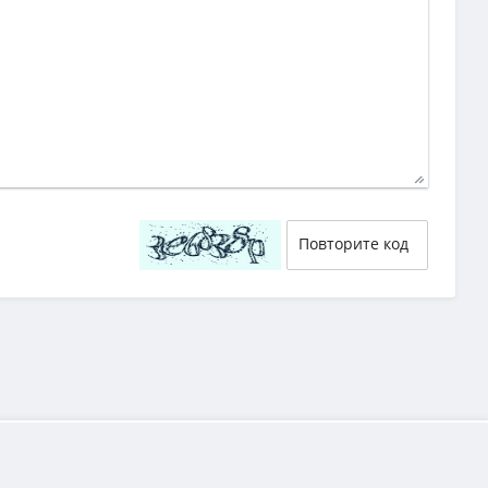
40
29
58