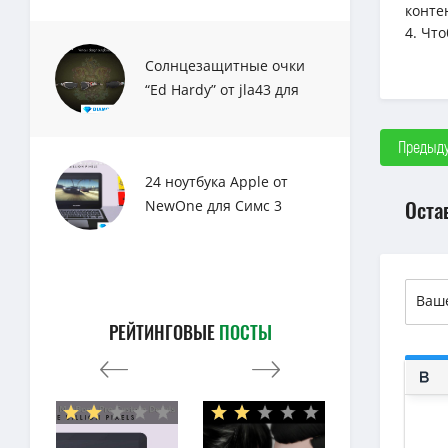
конте
4. Чт
Солнцезащитные очки
“Ed Hardy” от jla43 для
Sims 3
Предыду
24 ноутбука Apple от
Оста
NewOne для Симс 3
РЕЙТИНГОВЫЕ
ПОСТЫ