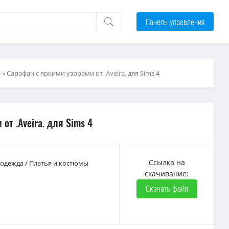
Панель управления
а
» Сарафан с яркими узорами от .Aveira. для Sims 4
от .Aveira. для Sims 4
Ссылка на
 одежда
/
Платья и костюмы
скачивание:
Скачать файл