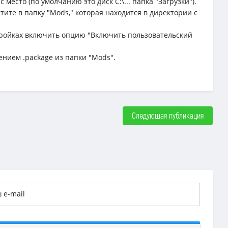
место (по умолчанию это диск C:\... папка "Загрузки").
тите в папку "Mods," которая находится в директории с
астройках включить опцию "Включить пользовательский
ением .package из папки "Mods".
Следующая публикация