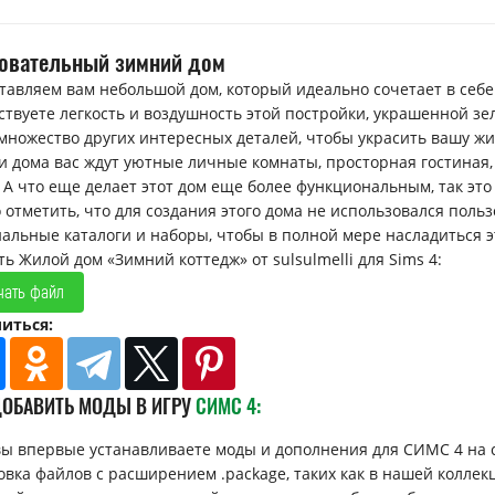
овательный зимний дом
тавляем вам небольшой дом, который идеально сочетает в себ
ствуете легкость и воздушность этой постройки, украшенной зе
 множество других интересных деталей, чтобы украсить вашу жи
и дома вас ждут уютные личные комнаты, просторная гостиная,
. А что еще делает этот дом еще более функциональным, так эт
 отметить, что для создания этого дома не использовался польз
альные каталоги и наборы, чтобы в полной мере насладиться 
ть Жилой дом «Зимний коттедж» от sulsulmelli для Sims 4:
чать файл
иться:
ДОБАВИТЬ МОДЫ В ИГРУ
СИМС 4:
вы впервые устанавливаете моды и дополнения для СИМС 4 на 
овка файлов с расширением .package, таких как в нашей коллек