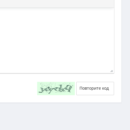
40
29
58