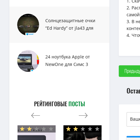
1. Ск
2. Ра
самой
Солнцезащитные очки
3. В 
“Ed Hardy” от jla43 для
конте
4. Чт
Sims 3
24 ноутбука Apple от
NewOne для Симс 3
Предыду
Оста
РЕЙТИНГОВЫЕ
ПОСТЫ