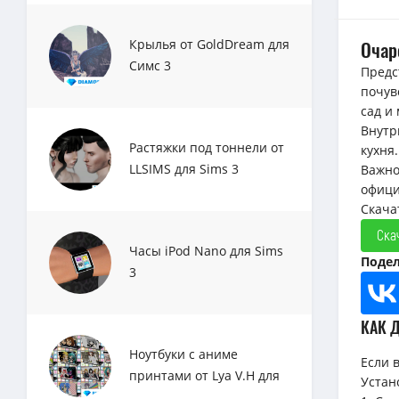
Очар
Крылья от GoldDream для
Симс 3
Предс
почув
сад и
Внутр
Растяжки под тоннели от
кухня
LLSIMS для Sims 3
Важно
офици
Скача
Ска
Часы iPod Nano для Sims
Подел
3
КАК 
Ноутбуки с аниме
Если 
принтами от Lya V.H для
Устан
Sims 3