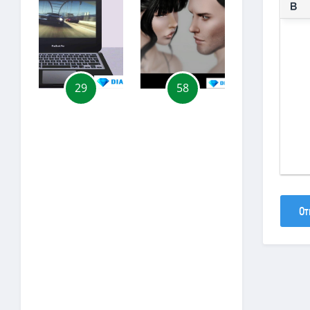
29
58
55
От