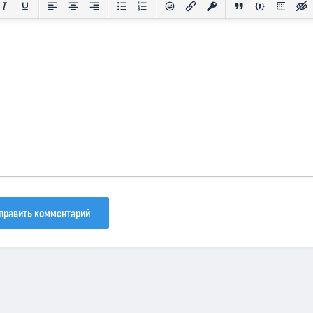
30
133
81
править комментарий