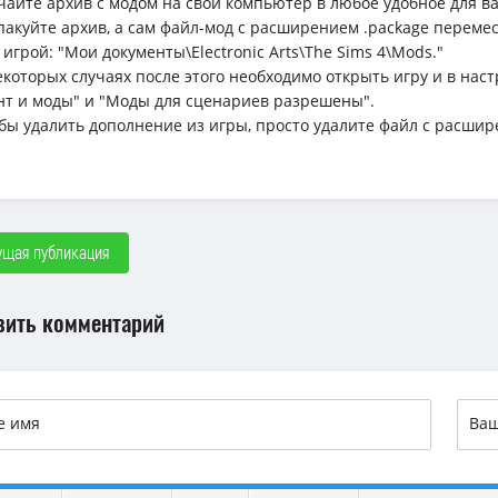
ачайте архив с модом на свой компьютер в любое удобное для вас 
спакуйте архив, а сам файл-мод с расширением .package перемес
 игрой: "Мои документы\Electronic Arts\The Sims 4\Mods."
некоторых случаях после этого необходимо открыть игру и в н
нт и моды" и "Моды для сценариев разрешены".
обы удалить дополнение из игры, просто удалите файл с расшир
щая публикация
вить комментарий